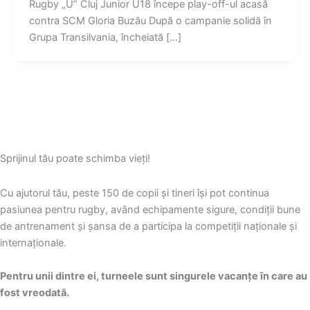
Rugby „U” Cluj Junior U18 începe play-off-ul acasă
contra SCM Gloria Buzău După o campanie solidă în
Grupa Transilvania, încheiată […]
Sprijinul tău poate schimba vieți!
Cu ajutorul tău, peste 150 de copii și tineri își pot continua
pasiunea pentru rugby, având echipamente sigure, condiții bune
de antrenament și șansa de a participa la competiții naționale și
internaționale.
Pentru unii dintre ei, turneele sunt singurele vacanțe în care au
fost vreodată.