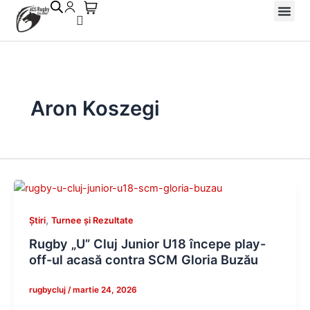
Skip
to
Despre Noi
Echipe și R
Galerii foto
content
Aron Koszegi
,
Știri
Turnee și Rezultate
Rugby „U” Cluj Junior U18 începe play-
off-ul acasă contra SCM Gloria Buzău
rugbycluj
/
martie 24, 2026