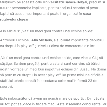
Mulțumim pe această cale
Universității Babeș-Bolyai
, precum și
tuturor persoanelor implicate, pentru sprijinul acordat și pentru
faptul că acest meci important poate fi organizat în
casa
rugbyului clujean
.
Alin Miclăuș: „Va fi un meci greu contra unei echipe solide”
Antrenorul echipei,
Alin Miclăuș
, a subliniat importanța debutului
cu dreptul în play-off și nivelul ridicat de concurență din lot:
„Va fi un meci greu contra unei echipe solide, care vine la Cluj să
câștige. Suntem pregătiți pentru asta și sunt convins că băieții
noștri vor face un meci bun împotriva echipei din Buzău. Ne dorim
să pornim cu dreptul în acest play-off, iar prima misiune dificilă a
staffului tehnic constă în selectarea celor mai în formă 23 de
sportivi.
Este îmbucurător că avem un număr mare de sportivi. Din păcate,
nu toți pot să joace în fiecare meci. Asta înseamnă concurență, iar