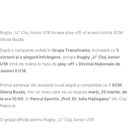
Rugby „U” Cluj Junior U18 începe play-off-ul acasă contra SCM
Gloria Buzău
După o campanie solidă în
Grupa Transilvania
, încheiată cu
5
victorii și o singură înfrângere
, echipa
Rugby „U” Cluj Junior
U18
intră de mâine în faza de
play-off
a
Diviziei Naționale de
Juniori II U18
.
Primul adversar din această nouă etapă a competiției va fi
SCM
Gloria Buzău
, într-un meci care se va disputa
marți, 25 martie, de
la ora 10:00
, în
Parcul Sportiv „Prof. Dr. Iuliu Hațieganu”
din Cluj-
Napoca.
O grupă dificilă pentru Rugby „U” Cluj Junior U18