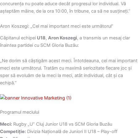
concurența nu poate aduce decât progresul lor individual. Vă
așteptăm mâine, de la ora 10:00, în tribune, ca să ne susțineți.”
Aron Koszegi: „Cel mai important meci este următorul”
Căpitanul echipei
U18
,
Aron Koszegi
, a transmis un mesaj clar
înaintea partidei cu SCM Gloria Buzău:
„Ne dorim să câștigăm acest meci. Întotdeauna, cel mai important
meci este următorul. Tratăm cu maximă seriozitate fiecare joc și
sper să evoluăm de la meci la meci, atât individual, cât și ca
echipă.”
Programul meciului
Meci:
Rugby „U” Cluj Junior U18 vs SCM Gloria Buzău
Competiție:
Divizia Națională de Juniori II U18 – Play-off