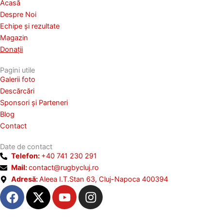
Acasă
Despre Noi
Echipe și rezultate
Magazin
Donații
Pagini utile
Galerii foto
Descărcări
Sponsori și Parteneri
Blog
Contact
Date de contact
Telefon:
+40 741 230 291
Mail:
contact@rugbycluj.ro
Adresă:
Aleea I.T.Stan 63, Cluj-Napoca 400394
F
X
Y
I
a
-
o
n
c
t
u
s