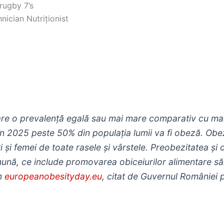
rugby 7’s
nician Nutriționist
e o prevalență egală sau mai mare comparativ cu malnut
în 2025 peste 50% din populația lumii va fi obeză. Obe
 și femei de toate rasele și vârstele. Preobezitatea ș
ună, ce include promovarea obiceiurilor alimentare săn
m
europeanobesityday.eu
, citat de Guvernul României pr