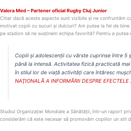
Valora Med – Partener oficial Rugby Cluj Junior
Chiar dacă aceste aspecte sunt vizibile și ne confruntăm cu 
motivat copiii cu sucuri și dulciuri? Am putea la fel de bin
pe stadion să ne susținem echipa favorită? Pentru a putea rec
Copiii și adolescenții cu vârste cuprinse între 5 
până la intensă. Activitatea fizică practicată mai
în stilul lor de viață activități care întăresc muș
NAŢIONALĂ A INFORMĂRII DESPRE EFECTELE AC
Studiul Organizației Mondiale a Sănătății, într-un raport p
considerăm că este necesar să promovăm copiilor un stil de