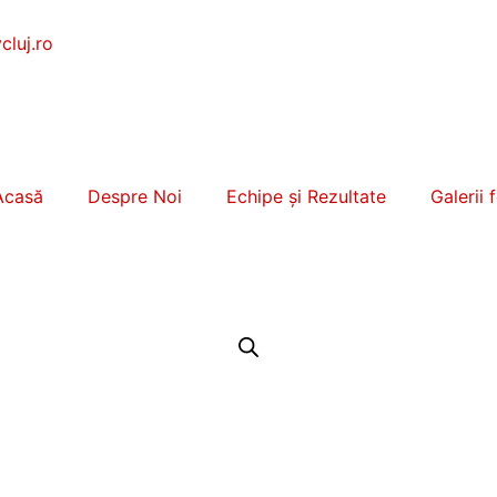
luj.ro
Acasă
Despre Noi
Echipe și Rezultate
Galerii 
Magazin
Donații