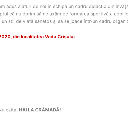
 am adus alături de noi în echipă un cadru didactic din învă
faptul că nu dorim să ne axăm pe formarea sportivă a copiil
 un stil de viață sănătos și să se joace într-un cadru organ
020, din localitatea Vadu Crișului
.
Nu ezita,
HAI LA GRĂMADĂ!