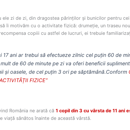
ele zi de zi, din dragostea părinților și bunicilor pentru ce
e să îi motivăm cu o activitate fizică: drumeție, un traseu n
ompensa copiii cu astfel de lucruri, ei trebuie familiarizați
și 17 ani ar trebui să efectueze zilnic cel puțin 60 de m
 mult de 60 de minute pe zi va oferi beneficii supliment
chii și oasele, de cel puțin 3 ori pe săptămână.
Conform
TIVITĂȚII FIZICE”
rivind România ne arată că
1 copil din 3 cu vârsta de 11 ani
 viață sănătos înainte de această vârstă.