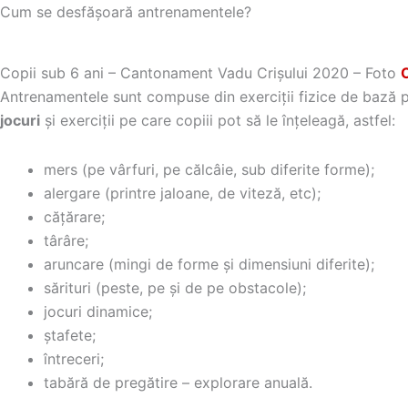
Cum se desfășoară antrenamentele?
Copii sub 6 ani – Cantonament Vadu Crișului 2020 – Foto
O
Antrenamentele sunt compuse din exerciții fizice de bază pe
jocuri
și exerciții pe care copiii pot să le înțeleagă, astfel:
mers (pe vârfuri, pe călcâie, sub diferite forme);
alergare (printre jaloane, de viteză, etc);
cățărare;
târâre;
aruncare (mingi de forme și dimensiuni diferite);
sărituri (peste, pe și de pe obstacole);
jocuri dinamice;
ștafete;
întreceri;
tabără de pregătire – explorare anuală.