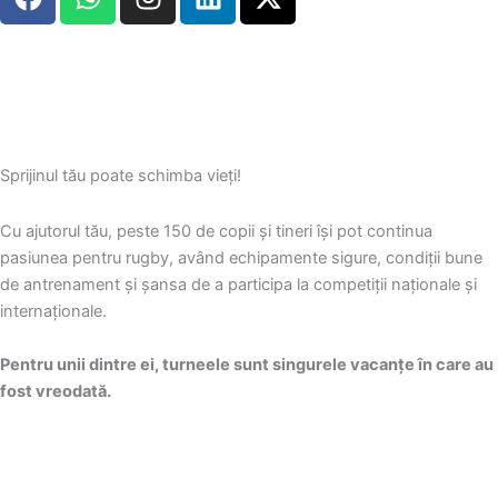
a
h
n
i
-
c
a
s
n
t
e
t
t
k
w
b
s
a
e
i
o
a
g
d
t
o
p
r
i
t
k
p
a
n
e
Sprijinul tău poate schimba vieți!
m
r
Cu ajutorul tău, peste 150 de copii și tineri își pot continua
pasiunea pentru rugby, având echipamente sigure, condiții bune
de antrenament și șansa de a participa la competiții naționale și
internaționale.
Pentru unii dintre ei, turneele sunt singurele vacanțe în care au
fost vreodată.