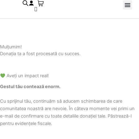
Skip
to
Despre Noi
Echipe și R
Galerii foto
content
Mulțumim!
Donația ta a fost procesată cu succes.
Aveți un impact real!
Gestul tău contează enorm.
Cu sprijinul tău, continuăm să aducem schimbarea de care
comunitatea noastră are nevoie. În câteva momente vei primi un
e-mail de confirmare cu toate detaliile donației tale. Păstrează-l
pentru evidențele fiscale.