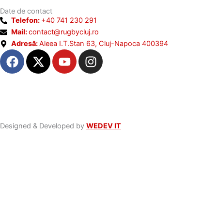
Date de contact
Telefon:
+40 741 230 291
Mail:
contact@rugbycluj.ro
Adresă:
Aleea I.T.Stan 63, Cluj-Napoca 400394
F
X
Y
I
a
-
o
n
c
t
u
s
e
w
t
t
b
i
u
a
o
t
b
g
o
t
e
r
Designed & Developed by
WEDEV IT
k
e
a
r
m