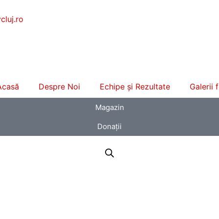
luj.ro
Acasă
Despre Noi
Echipe și Rezultate
Galerii 
Magazin
Donații