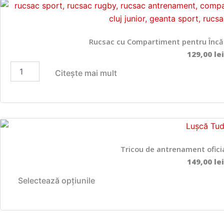
Rucsac cu Compartiment pentru Încăl
129,00
lei
C
Citește mai mult
a
n
t
i
t
a
t
e
Tricou de antrenament oficia
R
149,00
lei
u
A
c
Selectează opțiunile
s
c
a
e
c
s
c