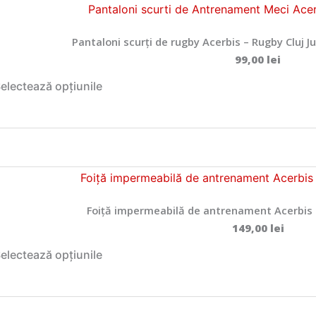
Pantaloni scurți de rugby Acerbis – Rugby Cluj 
99,00
lei
A
electează opțiunile
c
e
s
t
p
r
o
Foiță impermeabilă de antrenament Acerbis –
d
149,00
lei
u
A
electează opțiunile
s
c
a
e
r
s