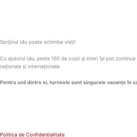
u
t
C
p
o
r
m
o
p
a
d
r
u
Sprijinul tău poate schimba vieți!
t
s
i
m
a
Cu ajutorul tău, peste 150 de copii și tineri își pot conti
e
r
naționale și internaționale.
n
e
t
p
m
Pentru unii dintre ei, turneele sunt singurele vacanțe în c
e
a
n
i
t
m
r
u
u
Î
l
n
t
c
Politica de Confidențialitate
ă
e