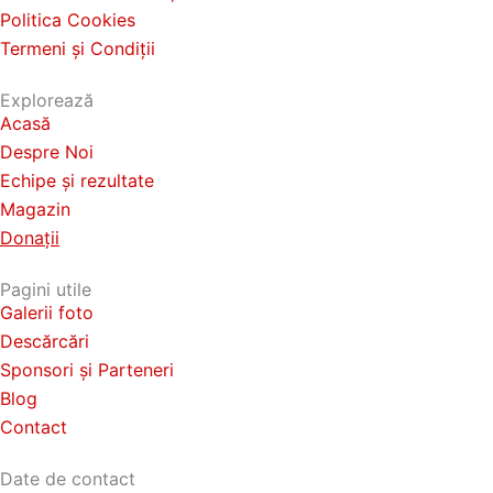
l
Politica Cookies
v
ț
Termeni și Condiții
a
ă
m
r
Explorează
i
i
Acasă
n
a
t
Despre Noi
ț
e
Echipe și rezultate
–
i
Magazin
R
i
Donații
u
.
g
b
O
Pagini utile
y
Galerii foto
p
C
Descărcări
ț
l
Sponsori și Parteneri
u
i
j
Blog
u
J
Contact
n
u
i
n
Date de contact
i
l