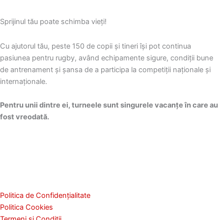
f
i
p
i
n
ț
Sprijinul tău poate schimba vieți!
a
a
i
l
p
u
Cu ajutorul tău, peste 150 de copii și tineri își pot continua
e
r
n
pasiunea pentru rugby, având echipamente sigure, condiții bune
s
o
i
de antrenament și șansa de a participa la competiții naționale și
e
d
l
internaționale.
î
u
e
n
s
p
Pentru unii dintre ei, turneele sunt singurele vacanțe în care au
p
u
o
fost vreodată.
a
l
t
g
u
f
i
i
i
n
.
a
a
l
p
e
r
s
Politica de Confidențialitate
o
e
Politica Cookies
d
î
Termeni și Condiții