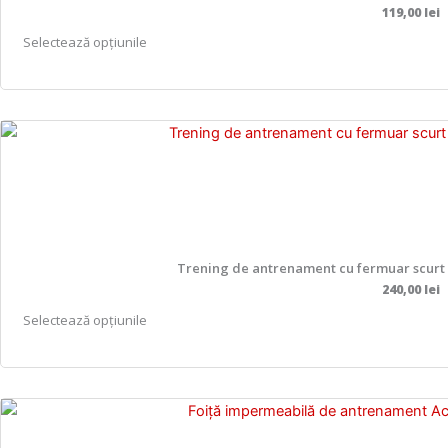
119,00
lei
A
Selectează opțiunile
c
e
s
t
p
r
o
d
u
Trening de antrenament cu fermuar scurt A
s
240,00
lei
a
A
Selectează opțiunile
r
c
e
e
m
s
a
t
i
p
m