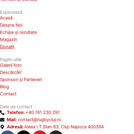
u
n
s
Explorează
p
u
Acasă
a
l
Despre Noi
g
u
Echipe și rezultate
i
i
Magazin
n
.
Donații
a
p
Pagini utile
r
Galerii foto
o
Descărcări
d
Sponsori și Parteneri
u
Blog
s
Contact
u
Date de contact
l
Telefon:
+40 741 230 291
u
Mail:
contact@rugbycluj.ro
i
Adresă:
Aleea I.T.Stan 63, Cluj-Napoca 400394
.
F
X
Y
I