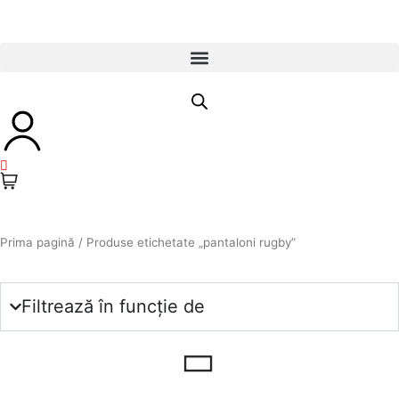
Skip
to
content
Prima pagină
/ Produse etichetate „pantaloni rugby”
Filtrează în funcție de