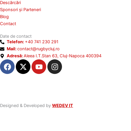
Descărcări
l
Sponsori și Parteneri
u
Blog
i
Contact
.
Date de contact
Telefon:
+40 741 230 291
Mail:
contact@rugbycluj.ro
Adresă:
Aleea I.T.Stan 63, Cluj-Napoca 400394
F
X
Y
I
a
-
o
n
c
t
u
s
e
w
t
t
b
i
u
a
o
t
b
g
o
t
e
r
Designed & Developed by
WEDEV IT
k
e
a
r
m