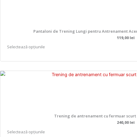
Pantaloni de Trening Lungi pentru Antrenament Acerbi
119,00
lei
A
Selectează opțiunile
c
e
s
t
p
r
o
d
u
Trening de antrenament cu fermuar scurt A
s
240,00
lei
a
A
Selectează opțiunile
r
c