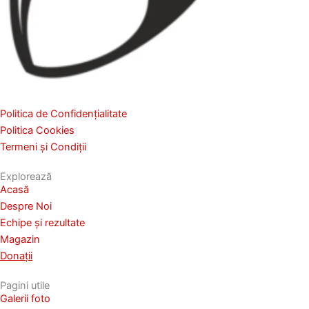
l
p
e
r
s
o
e
d
î
u
n
s
p
Politica de Confidențialitate
u
a
Politica Cookies
l
g
Termeni și Condiții
u
i
i
n
Explorează
.
Acasă
a
Despre Noi
p
Echipe și rezultate
r
Magazin
o
Donații
d
u
Pagini utile
s
Galerii foto
u