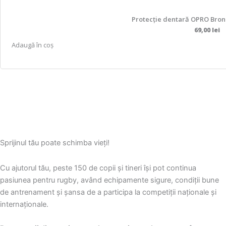
t
p
u
e
Protecție dentară OPRO Bronze
ț
s
v
69,00
lei
i
a
a
Adaugă în coș
u
r
r
n
e
i
i
m
a
l
a
ț
e
i
i
p
m
i
o
u
.
t
l
O
f
Sprijinul tău poate schimba vieți!
t
p
i
e
ț
a
Cu ajutorul tău, peste 150 de copii și tineri își pot continua
v
i
l
pasiunea pentru rugby, având echipamente sigure, condiții bune
a
u
e
de antrenament și șansa de a participa la competiții naționale și
r
n
s
internaționale.
i
i
e
a
l