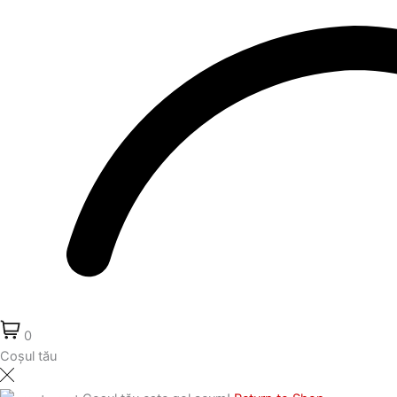
0
Coșul tău