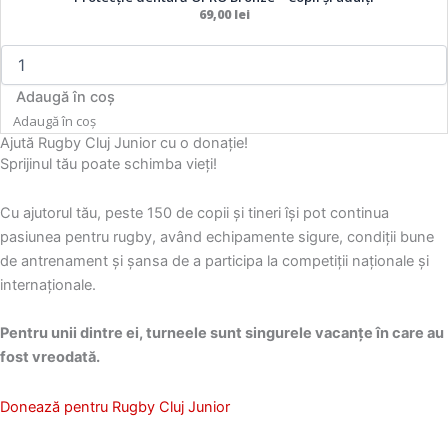
dentară
69,00
lei
alese
alese
OPRO
în
în
Bronze
pagina
pagina
-
Copii
produsului.
produsului.
Adaugă în coș
și
Adaugă în coș
adulți
Ajută Rugby Cluj Junior cu o donație!
Sprijinul tău poate schimba vieți!
Cu ajutorul tău, peste 150 de copii și tineri își pot continua
pasiunea pentru rugby, având echipamente sigure, condiții bune
de antrenament și șansa de a participa la competiții naționale și
internaționale.
Pentru unii dintre ei, turneele sunt singurele vacanțe în care au
fost vreodată.
Donează pentru Rugby Cluj Junior