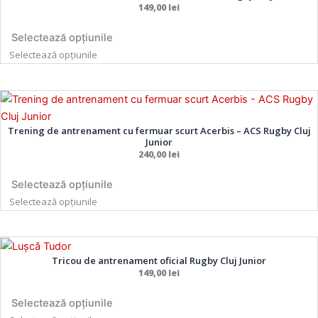
în
în
149,00
lei
mai
mai
pagina
pagina
multe
multe
produsului.
produsului.
Selectează opțiunile
variații.
variații.
Selectează opțiunile
Opțiunile
Opțiunile
pot
pot
Acest
Acest
fi
fi
produs
produs
alese
alese
Trening de antrenament cu fermuar scurt Acerbis – ACS Rugby Cluj
are
are
în
în
Junior
mai
mai
pagina
pagina
240,00
lei
multe
multe
produsului.
produsului.
variații.
variații.
Selectează opțiunile
Opțiunile
Opțiunile
Selectează opțiunile
pot
pot
fi
fi
Acest
Acest
alese
alese
Tricou de antrenament oficial Rugby Cluj Junior
produs
produs
în
în
149,00
lei
are
are
pagina
pagina
mai
mai
produsului.
produsului.
Selectează opțiunile
multe
multe