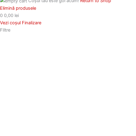
Coșul tău este gol acum!
Return to Shop
Elimină produsele
0
0,00 lei
Vezi coșul
Finalizare
FIltre