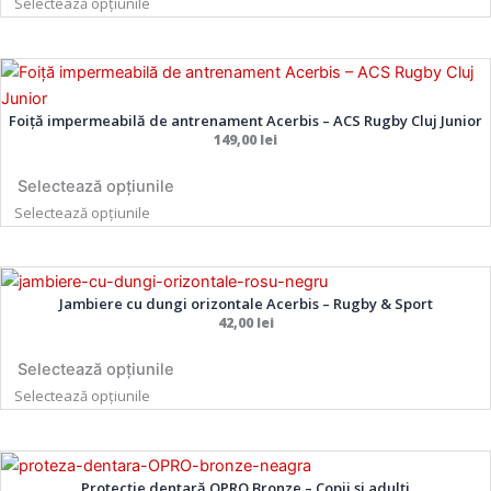
Selectează opțiunile
variații.
variații.
Opțiunile
Opțiunile
Acest
Acest
pot
pot
produs
produs
fi
fi
Foiță impermeabilă de antrenament Acerbis – ACS Rugby Cluj Junior
are
are
alese
alese
149,00
lei
mai
mai
în
în
multe
multe
pagina
pagina
Selectează opțiunile
variații.
variații.
produsului.
produsului.
Selectează opțiunile
Opțiunile
Opțiunile
pot
pot
Acest
Acest
fi
fi
Jambiere cu dungi orizontale Acerbis – Rugby & Sport
produs
produs
alese
alese
42,00
lei
are
are
în
în
mai
mai
pagina
pagina
Selectează opțiunile
multe
multe
produsului.
produsului.
Selectează opțiunile
variații.
variații.
Opțiunile
Opțiunile
Cantitate
pot
pot
Protecție
Protecție dentară OPRO Bronze – Copii și adulți
fi
fi