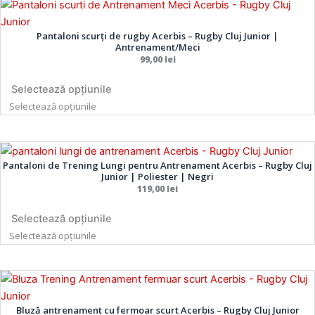
Acest
Acest
produs
produs
Pantaloni scurți de rugby Acerbis – Rugby Cluj Junior |
are
are
Antrenament/Meci
mai
mai
99,00
lei
multe
multe
variații.
variații.
Selectează opțiunile
Opțiunile
Opțiunile
Selectează opțiunile
pot
pot
fi
fi
Acest
Acest
alese
alese
Pantaloni de Trening Lungi pentru Antrenament Acerbis – Rugby Cluj
produs
produs
în
în
Junior | Poliester | Negri
are
are
119,00
lei
pagina
pagina
mai
mai
produsului.
produsului.
multe
multe
Selectează opțiunile
variații.
variații.
Selectează opțiunile
Opțiunile
Opțiunile
pot
pot
Acest
Acest
fi
fi
produs
produs
alese
alese
Bluză antrenament cu fermoar scurt Acerbis – Rugby Cluj Junior
are
are