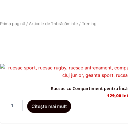
Prima pagină
/
Articole de îmbrăcăminte
/ Trening
Rucsac cu Compartiment pentru Încăl
129,00
lei
C
Citește mai mult
a
n
t
i