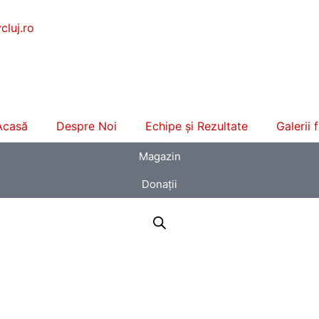
luj.ro
Acasă
Despre Noi
Echipe și Rezultate
Galerii 
Magazin
Donații