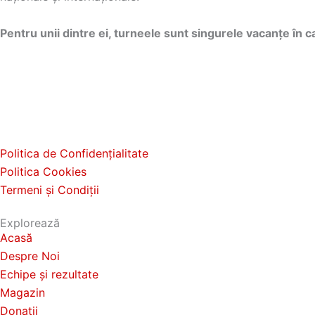
n
e
t
p
m
Pentru unii dintre ei, turneele sunt singurele vacanțe în c
e
a
n
i
t
m
r
u
u
Î
l
n
t
c
Politica de Confidențialitate
ă
e
l
Politica Cookies
v
ț
Termeni și Condiții
a
ă
m
r
Explorează
i
i
Acasă
n
a
t
Despre Noi
ț
e
Echipe și rezultate
–
i
Magazin
R
i
Donații
u