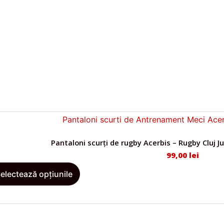
Pantaloni scurți de rugby Acerbis – Rugby Cluj 
99,00
lei
A
electează opțiunile
c
e
s
t