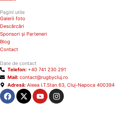
.
g
b
O
Pagini utile
y
Galerii foto
p
C
Descărcări
ț
l
Sponsori și Parteneri
u
i
j
Blog
u
J
Contact
n
u
i
n
Date de contact
i
l
Telefon:
+40 741 230 291
o
e
r
Mail:
contact@rugbycluj.ro
p
Adresă:
Aleea I.T.Stan 63, Cluj-Napoca 400394
o
F
X
Y
I
t
a
-
o
n
f
c
t
u
s
i
e
w
t
t
a
b
i
u
a
l
o
t
b
g