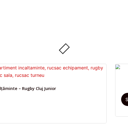
țăminte – Rugby Cluj Junior
S