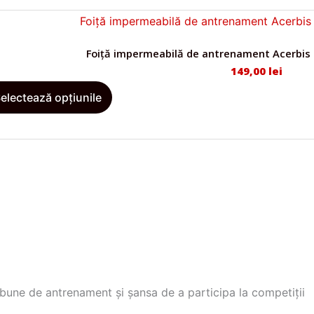
p
r
o
Foiță impermeabilă de antrenament Acerbis –
d
149,00
lei
u
A
electează opțiunile
s
c
a
e
r
s
e
t
m
p
a
r
i
o
m
d
u
u
l
s
t
a
i bune de antrenament și șansa de a participa la competiții
e
r