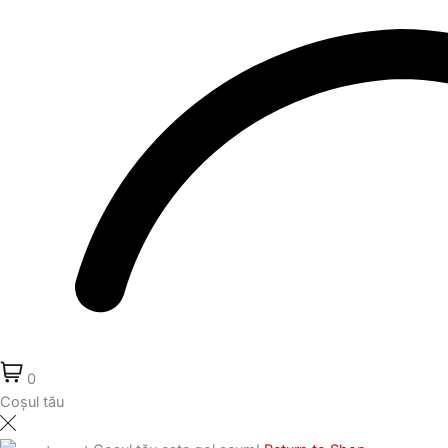
0
Coșul tău