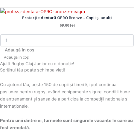
Opțiunile
Opțiunile
pot
pot
Cantitate
fi
fi
Protecție
Protecție dentară OPRO Bronze – Copii și adulți
dentară
alese
alese
69,00
lei
OPRO
în
în
Bronze
pagina
pagina
-
produsului.
produsului.
Copii
Adaugă în coș
și
Adaugă în coș
adulți
Ajută Rugby Cluj Junior cu o donație!
Sprijinul tău poate schimba vieți!
Cu ajutorul tău, peste 150 de copii și tineri își pot continua
pasiunea pentru rugby, având echipamente sigure, condiții bune
de antrenament și șansa de a participa la competiții naționale și
internaționale.
Pentru unii dintre ei, turneele sunt singurele vacanțe în care au
fost vreodată.