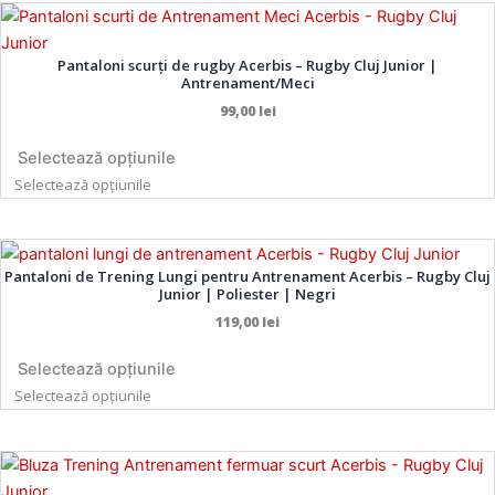
Acest
Acest
produs
produs
Pantaloni scurți de rugby Acerbis – Rugby Cluj Junior |
are
are
Antrenament/Meci
mai
mai
99,00
lei
multe
multe
variații.
variații.
Selectează opțiunile
Opțiunile
Opțiunile
Selectează opțiunile
pot
pot
fi
fi
Acest
Acest
alese
alese
Pantaloni de Trening Lungi pentru Antrenament Acerbis – Rugby Cluj
produs
produs
în
în
Junior | Poliester | Negri
are
are
pagina
pagina
119,00
lei
mai
mai
produsului.
produsului.
multe
multe
Selectează opțiunile
variații.
variații.
Selectează opțiunile
Opțiunile
Opțiunile
pot
pot
Acest
Acest
fi
fi
produs
produs
alese
alese