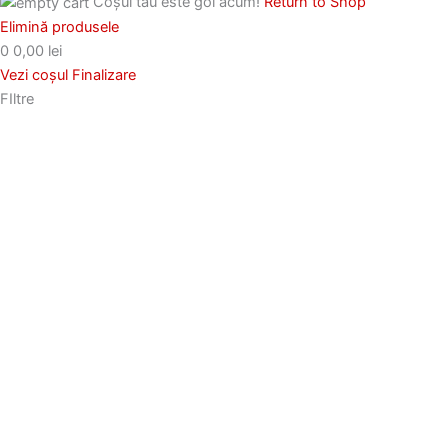
Coșul tău este gol acum!
Return to Shop
Elimină produsele
0
0,00 lei
Vezi coșul
Finalizare
FIltre