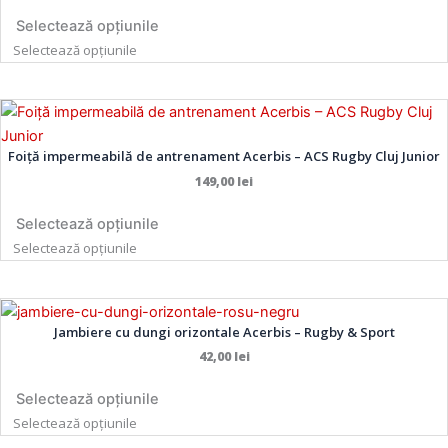
mai
mai
produsului.
produsului.
Selectează opțiunile
multe
multe
Selectează opțiunile
variații.
variații.
Opțiunile
Opțiunile
pot
pot
Acest
Acest
fi
fi
produs
produs
alese
alese
Foiță impermeabilă de antrenament Acerbis – ACS Rugby Cluj Junior
are
are
în
în
149,00
lei
mai
mai
pagina
pagina
multe
multe
produsului.
produsului.
Selectează opțiunile
variații.
variații.
Selectează opțiunile
Opțiunile
Opțiunile
pot
pot
fi
fi
Acest
Acest
alese
alese
Jambiere cu dungi orizontale Acerbis – Rugby & Sport
produs
produs
în
în
are
are
42,00
lei
pagina
pagina
mai
mai
produsului.
produsului.
Selectează opțiunile
multe
multe
Selectează opțiunile
variații.
variații.