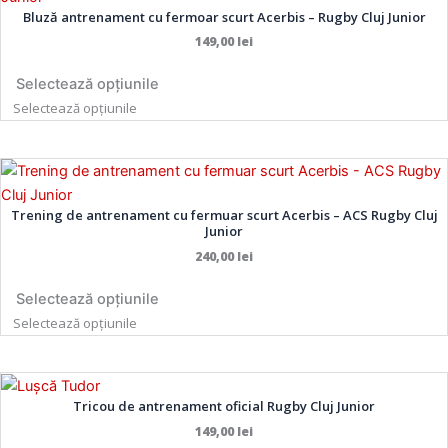
Bluză antrenament cu fermoar scurt Acerbis – Rugby Cluj Junior
are
are
în
în
149,00
lei
mai
mai
pagina
pagina
multe
multe
produsului.
produsului.
Selectează opțiunile
variații.
variații.
Selectează opțiunile
Opțiunile
Opțiunile
pot
pot
fi
fi
Acest
Acest
alese
alese
produs
produs
în
în
Trening de antrenament cu fermuar scurt Acerbis – ACS Rugby Cluj
are
are
Junior
pagina
pagina
mai
mai
240,00
lei
produsului.
produsului.
multe
multe
variații.
variații.
Selectează opțiunile
Opțiunile
Opțiunile
Selectează opțiunile
pot
pot
fi
fi
Acest
Acest
alese
alese
Tricou de antrenament oficial Rugby Cluj Junior
produs
produs
în
în
are
are
149,00
lei
pagina
pagina